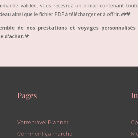
mmande validée, vous recevrez un e-mail contenant toute
eau ainsi que le fichier PDF à télécharger et à offrir. 🎁💗
nsemble de nos prestations et voyages personnalisés
e d'achat.
💗
Pages
In
Votre travel Planner
Co
Comment ça marche
Me