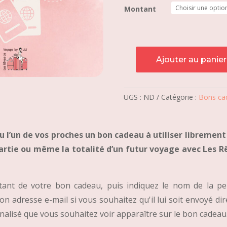
Montant
Ajouter au panier
quantité
de
Bon
UGS :
ND
Catégorie :
Bons ca
cadeau
ou l’un de vos proches un bon cadeau à utiliser libremen
artie ou même la totalité d’un futur voyage avec Les 
tant de votre bon cadeau, puis indiquez le nom de la p
 son adresse e-mail si vous souhaitez qu'il lui soit envoyé di
alisé que vous souhaitez voir apparaître sur le bon cadeau