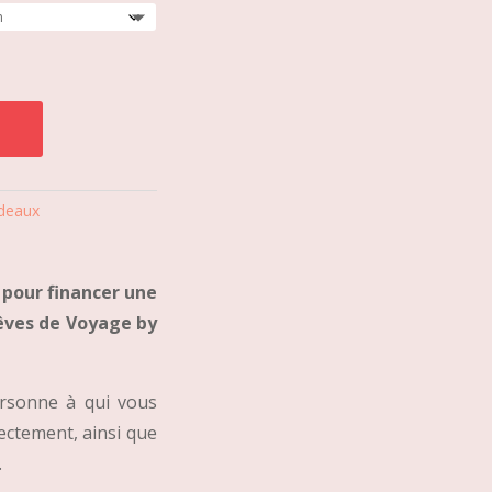
prix :
30,00 €
à
300,00 €
deaux
t pour financer une
Rêves de Voyage by
ersonne à qui vous
rectement, ainsi que
.