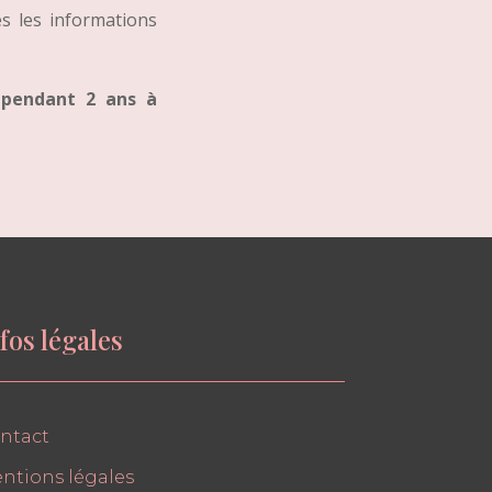
s les informations
 pendant 2 ans à
fos légales
ntact
ntions légales