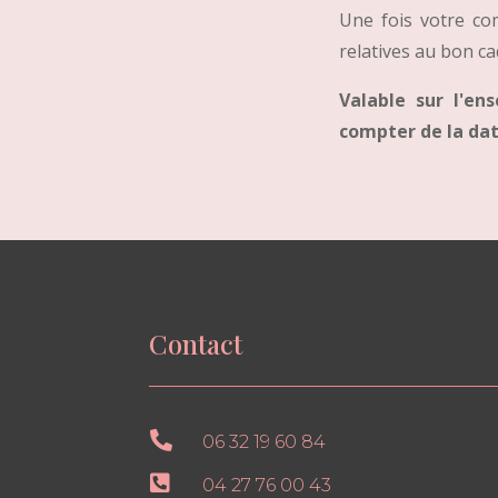
Une fois votre co
relatives au bon cad
Valable sur l'e
compter de la dat
Contact

06 32 19 60 84

04 27 76 00 43