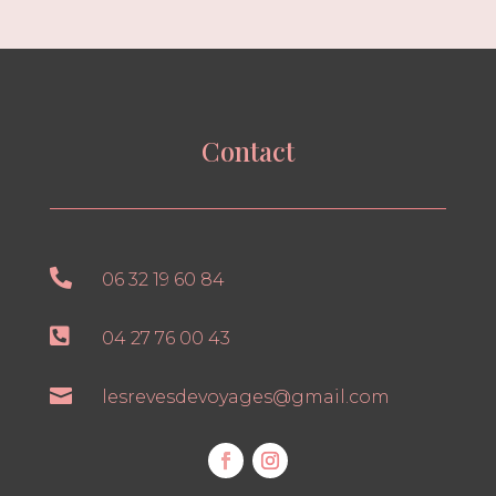
Contact

06 32 19 60 84

04 27 76 00 43

lesrevesdevoyages@gmail.com